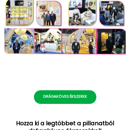
DRÁGAKÖVES ÉKSZEREK
Hozza ki a legtöbbet a pillanatból