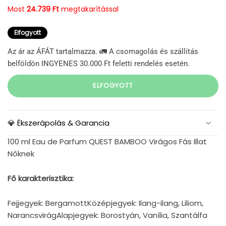
Most
24.739 Ft
megtakarítással
Elfogyott
Az ár az ÁFÁT tartalmazza. 🚛 A csomagolás és szállítás
belföldön INGYENES 30.000 Ft feletti rendelés esetén.
ELFOGYOTT
💎 Ékszerápolás & Garancia
100 ml Eau de Parfum QUEST BAMBOO Virágos Fás Illat
Nőknek
Fő karakterisztika:
Fejjegyek: BergamottKözépjegyek: Ilang-ilang, Liliom,
NarancsvirágAlapjegyek: Borostyán, Vanília, Szantálfa