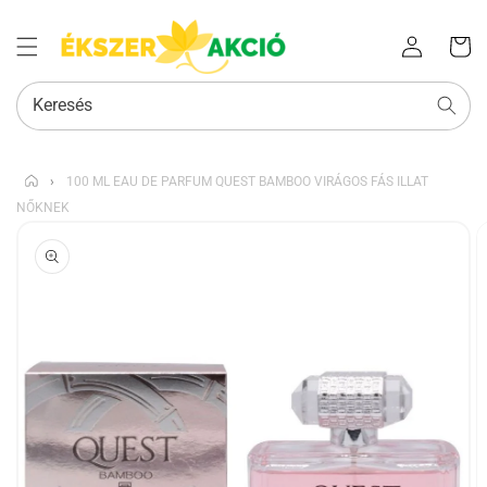
Az Ön
Bejelentkezés
kosara
Keresés
›
100 ML EAU DE PARFUM QUEST BAMBOO VIRÁGOS FÁS ILLAT
NŐKNEK
KIHAGYÁS, ÉS
UGRÁS A
TERMÉKADATOKRA