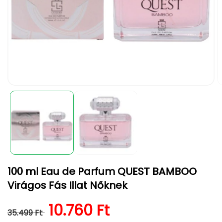
1.
2.
médiafájl
m
megnyitása
m
a
a
modális
m
párbeszédpanelen
p
100 ml Eau de Parfum QUEST BAMBOO
Virágos Fás Illat Nőknek
Normál ár
Kedvezményes ár
10.760 Ft
35.499 Ft