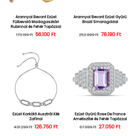
Arannyal Bevont Ezüst
Arannyal Bevont Ezüst Gyűrű
Fülbevaló Madagaszkári
Brazil Smaragddal
Rubinnal és Fehér Topázzal
56.100 Ft
Normál ár
Kedvezményes ár
Normál ár
Kedvezményes
78.190 Ft
173.199 Ft
252.899 Ft
Ezüst Karkötő Ausztrál Kék
Ezüst Gyűrű Rose De France
Zafírral
Ametiszttel és Fehér Topázzal
126.750 Ft
Normál ár
Kedvezményes ár
27.050 Ft
Normál ár
Kedvezményes
431.299 Ft
67.999 Ft