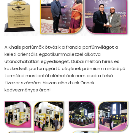
A Khalis parfümök ötvözik a francia parfümvilágot a
keleti orientális egzotikummal,ezzel alkotva
utánozhatatlan egyediséget. Dubai méltán híres és
közkedvelt parfümgyártó cégének prémium minőségű
termékei mostantól elérhetőek nem csak a felső
tízezer számára, hiszen elhoztunk Önnek
kedvezményes áron!