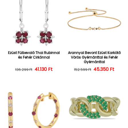
Ezüst Fülbevaló Thai Rubinnal
Arannyal Bevont Ezüst Karkötő
és Fehér Cirkónnal
Vörös Gyémánttal és Fehér
Gyémánttal
Normál ár
Kedvezményes ár
41.130 Ft
45.350 Ft
Normál ár
Kedvezményes
136.299 Ft
152.599 Ft