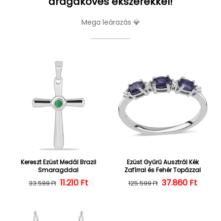
drágaköves ékszerekkel!
Mega leárazás 💎
Kereszt Ezüst Medál Brazil
Ezüst Gyűrű Ausztrál Kék
Smaragddal
Zafírral és Fehér Topázzal
Normál ár
Kedvezményes ár
11.210 Ft
37.860 Ft
Normál ár
Kedvezményes
33.599 Ft
125.599 Ft