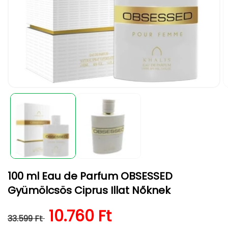
1.
2.
médiafájl
m
megnyitása
m
a
a
modális
m
párbeszédpanelen
p
100 ml Eau de Parfum OBSESSED
Gyümölcsös Ciprus Illat Nőknek
Normál ár
Kedvezményes ár
10.760 Ft
33.599 Ft