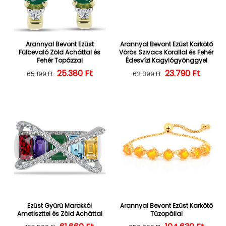
Arannyal Bevont Ezüst
Arannyal Bevont Ezüst Karkötő
Fülbevaló Zöld Acháttal és
Vörös Szivacs Korallal és Fehér
Fehér Topázzal
Édesvízi Kagylógyönggyel
25.380 Ft
Normál ár
Kedvezményes ár
23.790 Ft
Normál ár
Kedvezményes
65.199 Ft
62.399 Ft
Ezüst Gyűrű Marokkói
Arannyal Bevont Ezüst Karkötő
Ametiszttel és Zöld Acháttal
Tűzopállal