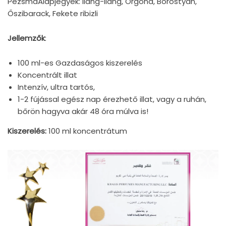
PézsmaAlapjegyek: Ilang-ilang, Orgona, Borostyán,
Őszibarack, Fekete ribizli
Jellemzők
:
100 ml-es Gazdaságos kiszerelés
Koncentrált illat
Intenzív, ultra tartós,
1-2 fújással egész nap érezhető illat, vagy a ruhán,
bőrön hagyva akár 48 óra múlva is!
Kiszerelés:
100 ml koncentrátum