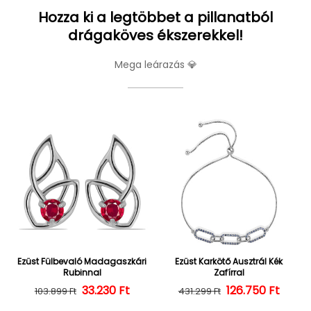
Hozza ki a legtöbbet a pillanatból
drágaköves ékszerekkel!
Mega leárazás 💎
Ezüst Fülbevaló Madagaszkári
Ezüst Karkötő Ausztrál Kék
Rubinnal
Zafírral
Normál ár
Kedvezményes ár
33.230 Ft
126.750 Ft
Normál ár
Kedvezményes
103.899 Ft
431.299 Ft