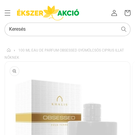
Az Ön
Bejelentkezés
kosara
Keresés
›
100 ML EAU DE PARFUM OBSESSED GYÜMÖLCSÖS CIPRUS ILLAT
NŐKNEK
KIHAGYÁS, ÉS
UGRÁS A
TERMÉKADATOKRA