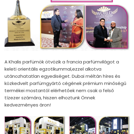
A Khalis parfümök ötvözik a francia parfümvilágot a
keleti orientális egzotikummal,ezzel alkotva
utánozhatatlan egyediséget. Dubai méltán híres és
közkedvelt parfümgyártó cégének prémium minőségű
termékei mostantól elérhetőek nem csak a felső
tízezer számára, hiszen elhoztunk Önnek
kedvezményes áron!