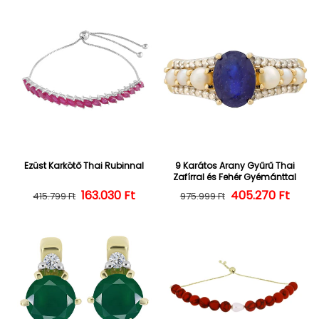
Ezüst Karkötő Thai Rubinnal
9 Karátos Arany Gyűrű Thai
Zafírral és Fehér Gyémánttal
163.030 Ft
Normál ár
Kedvezményes ár
405.270 Ft
Normál ár
Kedvezményes
415.799 Ft
975.999 Ft