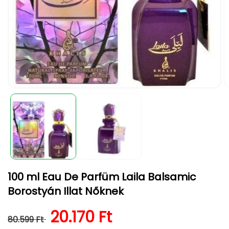
1.
2.
médiafájl
m
megnyitása
m
a
a
modális
m
párbeszédpanelen
p
100 ml Eau De Parfüm Laila Balsamic
Borostyán Illat Nőknek
Normál ár
Kedvezményes ár
20.170 Ft
80.599 Ft