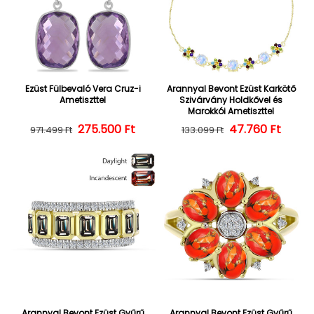
Ezüst Fülbevaló Vera Cruz-i
Arannyal Bevont Ezüst Karkötő
Ametiszttel
Szivárvány Holdkővel és
Marokkói Ametiszttel
275.500 Ft
Normál ár
Kedvezményes ár
47.760 Ft
Normál ár
Kedvezményes
971.499 Ft
133.099 Ft
Arannyal Bevont Ezüst Gyűrű
Arannyal Bevont Ezüst Gyűrű