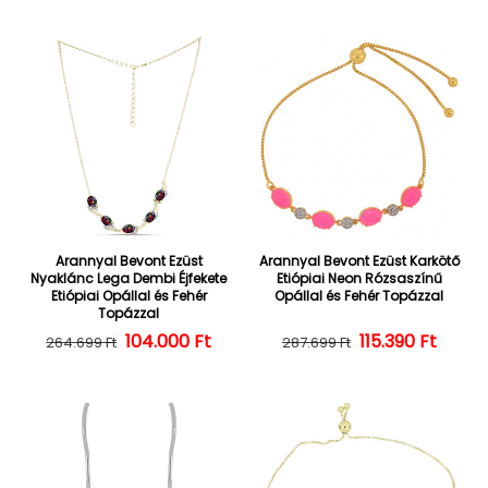
Arannyal Bevont Ezüst
Arannyal Bevont Ezüst Karkötő
Nyaklánc Lega Dembi Éjfekete
Etiópiai Neon Rózsaszínű
Etiópiai Opállal és Fehér
Opállal és Fehér Topázzal
Topázzal
104.000 Ft
Normál ár
Kedvezményes ár
Normál ár
Kedvezményes
115.390 Ft
264.699 Ft
287.699 Ft