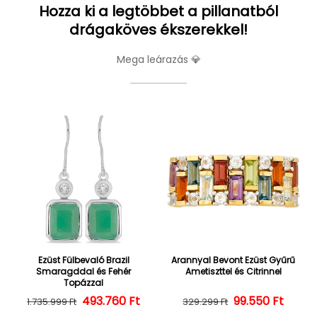
Hozza ki a legtöbbet a pillanatból
drágaköves ékszerekkel!
Mega leárazás 💎
Ezüst Fülbevaló Brazil
Arannyal Bevont Ezüst Gyűrű
Smaragddal és Fehér
Ametiszttel és Citrinnel
Topázzal
493.760 Ft
Normál ár
Kedvezményes ár
Normál ár
Kedvezményes
99.550 Ft
1.735.999 Ft
329.299 Ft