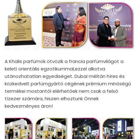
A Khalis parfümök ötvözik a francia parfümvilágot a
keleti orientális egzotikummal,ezzel alkotva
utánozhatatlan egyediséget. Dubai méltán híres és
közkedvelt parfümgyártó cégének prémium minőségű
termékei mostantól elérhetőek nem csak a felső
tízezer számára, hiszen elhoztunk Önnek
kedvezményes áron!