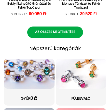
Bekilyi Színváltó Gránáttal és
Mohave Türkizzel és Fehér
Fehér Topázzal
Topázzal
110.080 Ft
Normál ár
Kedvezményes ár
39.520 Ft
Normál ár
Kedvezményes
273.899 Ft
121.799 Ft
AZ ÖSSZES MEGTEKINTÉSE
Népszerű kategóriák
GYŰRŰ 💍
FÜLBEVALÓ