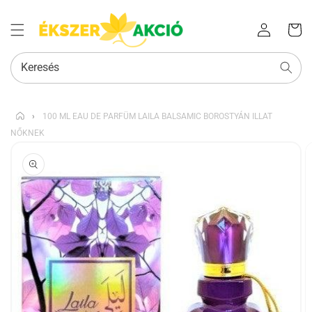
Az Ön
Bejelentkezés
kosara
Keresés
›
100 ML EAU DE PARFÜM LAILA BALSAMIC BOROSTYÁN ILLAT
NŐKNEK
KIHAGYÁS, ÉS
UGRÁS A
TERMÉKADATOKRA