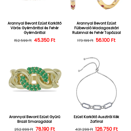
Arannyal Bevont Ezüst Karkötő
Arannyal Bevont Ezüst
Vörös Gyémánttal és Fehér
Fülbevaló Madagaszkári
Gyémánttal
Rubinnal és Fehér Topázzal
45.350 Ft
Normál ár
Kedvezményes ár
56.100 Ft
Normál ár
Kedvezményes
152.599 Ft
173.199 Ft
Arannyal Bevont Ezüst Gyűrű
Ezüst Karkötő Ausztrál Kék
Brazil Smaragddal
Zafírral
Normál ár
Kedvezményes ár
78.190 Ft
126.750 Ft
Normál ár
Kedvezményes
252.899 Ft
431.299 Ft