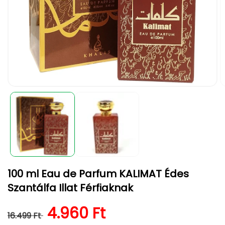
1.
2.
médiafájl
m
megnyitása
m
a
a
modális
m
párbeszédpanelen
p
100 ml Eau de Parfum KALIMAT Édes
Szantálfa Illat Férfiaknak
Normál ár
Kedvezményes ár
4.960 Ft
16.499 Ft