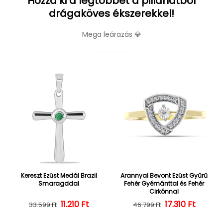
Hozza ki a legtöbbet a pillanatból
drágaköves ékszerekkel!
Mega leárazás 💎
Kereszt Ezüst Medál Brazil
Arannyal Bevont Ezüst Gyűrű
Smaragddal
Fehér Gyémánttal és Fehér
Cirkónnal
Normál ár
Kedvezményes ár
11.210 Ft
Normál ár
Kedvezményes
17.310 Ft
33.599 Ft
46.799 Ft