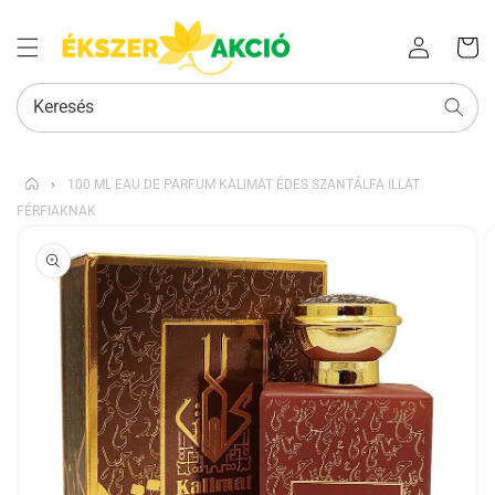
Az Ön
Bejelentkezés
kosara
Keresés
›
100 ML EAU DE PARFUM KALIMAT ÉDES SZANTÁLFA ILLAT
FÉRFIAKNAK
KIHAGYÁS, ÉS
UGRÁS A
TERMÉKADATOKRA