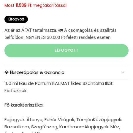
Most
11.539 Ft
megtakarítással
Elfogyott
Az ár az ÁFÁT tartalmazza. 🚛 A csomagolás és szállítás
belföldön INGYENES 30.000 Ft feletti rendelés esetén.
ELFOGYOTT
💎 Ékszerápolás & Garancia
100 ml Eau de Parfum KALIMAT Édes Szantálfa Illat
Férfiaknak
Fő karakterisztika:
Fejjegyek: Áfonya, Fehér Virágok, TömjénKözépjegyek:
Bazsalikom, Szegfűszeg, KardamomAlapjegyek: Méz,