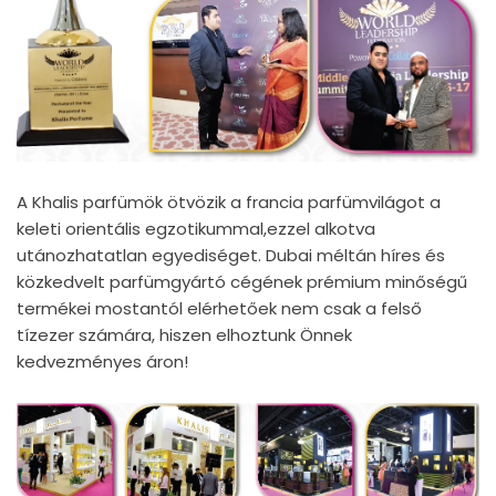
A Khalis parfümök ötvözik a francia parfümvilágot a
keleti orientális egzotikummal,ezzel alkotva
utánozhatatlan egyediséget. Dubai méltán híres és
közkedvelt parfümgyártó cégének prémium minőségű
termékei mostantól elérhetőek nem csak a felső
tízezer számára, hiszen elhoztunk Önnek
kedvezményes áron!