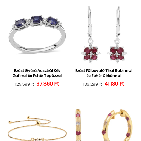
Ezüst Gyűrű Ausztrál Kék
Ezüst Fülbevaló Thai Rubinnal
Zafírral és Fehér Topázzal
és Fehér Cirkónnal
37.860 Ft
Normál ár
Kedvezményes ár
Normál ár
Kedvezményes
41.130 Ft
125.599 Ft
136.299 Ft