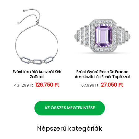
Ezüst Karkötő Ausztrál Kék
Ezüst Gyűrű Rose De France
Zafírral
Ametiszttel és Fehér Topázzal
126.750 Ft
Normál ár
Kedvezményes ár
27.050 Ft
Normál ár
Kedvezményes
431.299 Ft
67.999 Ft
AZ ÖSSZES MEGTEKINTÉSE
Népszerű kategóriák