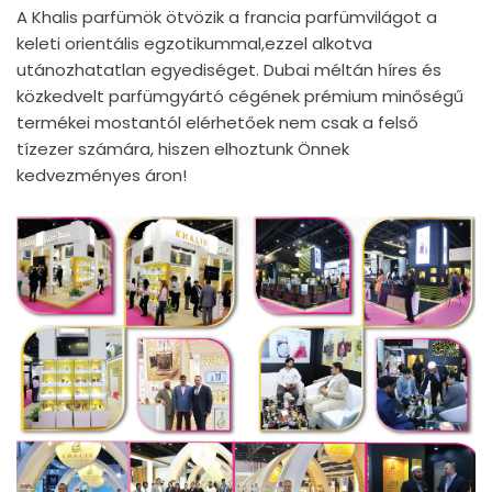
A Khalis parfümök ötvözik a francia parfümvilágot a
keleti orientális egzotikummal,ezzel alkotva
utánozhatatlan egyediséget. Dubai méltán híres és
közkedvelt parfümgyártó cégének prémium minőségű
termékei mostantól elérhetőek nem csak a felső
tízezer számára, hiszen elhoztunk Önnek
kedvezményes áron!