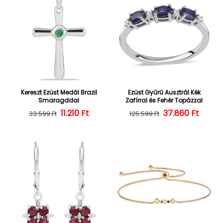
Kereszt Ezüst Medál Brazil
Ezüst Gyűrű Ausztrál Kék
Smaragddal
Zafírral és Fehér Topázzal
Normál ár
Kedvezményes ár
11.210 Ft
37.860 Ft
Normál ár
Kedvezményes
33.599 Ft
125.599 Ft