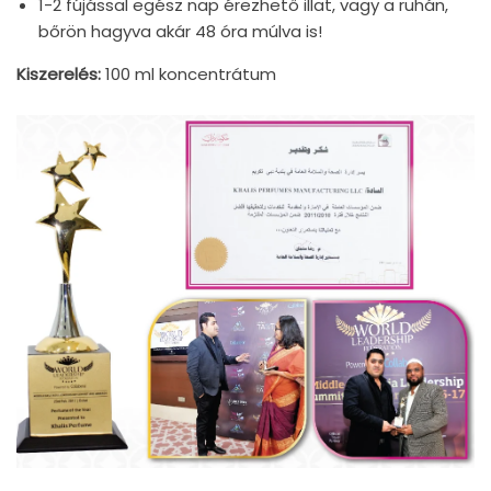
1-2 fújással egész nap érezhető illat, vagy a ruhán,
bőrön hagyva akár 48 óra múlva is!
Kiszerelés:
100 ml koncentrátum