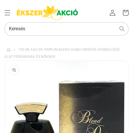
Az Ön
Bejelentkezés
kosara
Keresés
›
100 ML EAU DE PARFUM BLEND DUBAI VIRÁGOS GYÜMÖLCSÖS
ILLAT FÉRIFAKNAK ÉS NŐKNEK
KIHAGYÁS, ÉS
UGRÁS A
TERMÉKADATOKRA