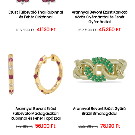
Ezüst Fülbevaló Thai Rubinnal
Arannyal Bevont Ezüst Karkötő
és Fehér Cirkónnal
Vörös Gyémánttal és Fehér
Gyémánttal
Normál ár
Kedvezményes ár
41.130 Ft
45.350 Ft
Normál ár
Kedvezményes
136.299 Ft
152.599 Ft
Arannyal Bevont Ezüst
Arannyal Bevont Ezüst Gyűrű
Fülbevaló Madagaszkári
Brazil Smaragddal
Rubinnal és Fehér Topázzal
56.100 Ft
Normál ár
Kedvezményes ár
Normál ár
Kedvezményes
78.190 Ft
173.199 Ft
252.899 Ft