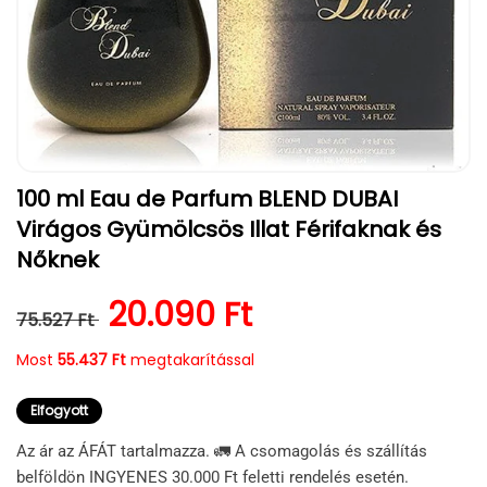
1.
100 ml Eau de Parfum BLEND DUBAI
médiafájl
megnyitása
Virágos Gyümölcsös Illat Férifaknak és
a
modális
Nőknek
párbeszédpanelen
Normál ár
Kedvezményes ár
20.090 Ft
75.527 Ft
Most
55.437 Ft
megtakarítással
Elfogyott
Az ár az ÁFÁT tartalmazza. 🚛 A csomagolás és szállítás
belföldön INGYENES 30.000 Ft feletti rendelés esetén.