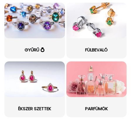
GYŰRŰ 💍
FÜLBEVALÓ
ÉKSZER SZETTEK
PARFÜMÖK