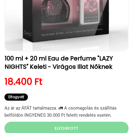
1.
100 ml + 20 ml Eau de Perfume "LAZY
médiafájl
megnyitása
NIGHTS" Keleti - Virágos Illat Nőknek
a
modális
párbeszédpanelen
Normál ár
18.400 Ft
Elfogyott
Az ár az ÁFÁT tartalmazza. 🚛 A csomagolás és szállítás
belföldön INGYENES 30.000 Ft feletti rendelés esetén.
ELFOGYOTT