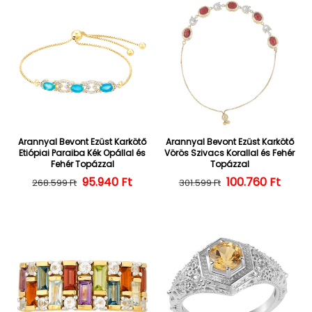
Arannyal Bevont Ezüst Karkötő
Arannyal Bevont Ezüst Karkötő
Etiópiai Paraiba Kék Opállal és
Vörös Szivacs Korallal és Fehér
Fehér Topázzal
Topázzal
Normál ár
Kedvezményes ár
95.940 Ft
100.760 Ft
Normál ár
Kedvezményes
268.599 Ft
301.599 Ft