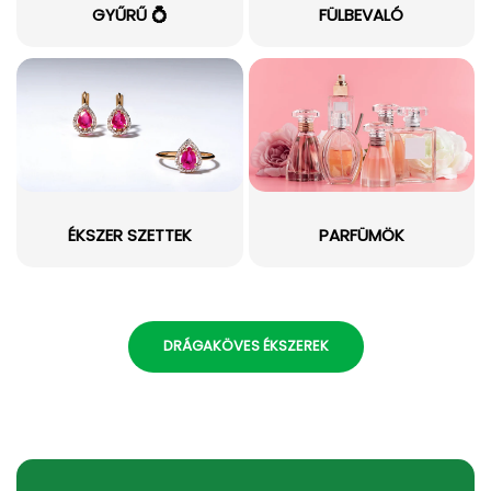
GYŰRŰ 💍
FÜLBEVALÓ
ÉKSZER SZETTEK
PARFÜMÖK
DRÁGAKÖVES ÉKSZEREK