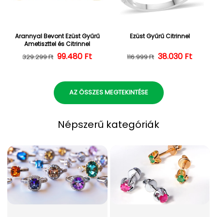
Arannyal Bevont Ezüst Gyűrű
Ezüst Gyűrű Citrinnel
Ametiszttel és Citrinnel
Normál ár
Kedvezményes ár
99.480 Ft
38.030 Ft
Normál ár
Kedvezményes
329.299 Ft
116.999 Ft
AZ ÖSSZES MEGTEKINTÉSE
Népszerű kategóriák