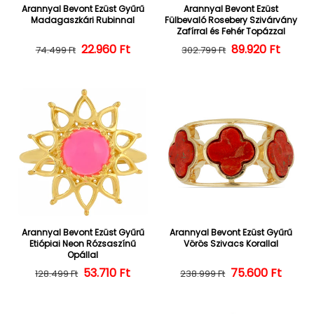
Arannyal Bevont Ezüst Gyűrű
Arannyal Bevont Ezüst
Madagaszkári Rubinnal
Fülbevaló Rosebery Szivárvány
Zafírral és Fehér Topázzal
22.960 Ft
Normál ár
Kedvezményes ár
Normál ár
Kedvezményes
89.920 Ft
74.499 Ft
302.799 Ft
Arannyal Bevont Ezüst Gyűrű
Arannyal Bevont Ezüst Gyűrű
Etiópiai Neon Rózsaszínű
Vörös Szivacs Korallal
Opállal
Normál ár
Kedvezményes ár
53.710 Ft
Normál ár
Kedvezményes
75.600 Ft
128.499 Ft
238.999 Ft