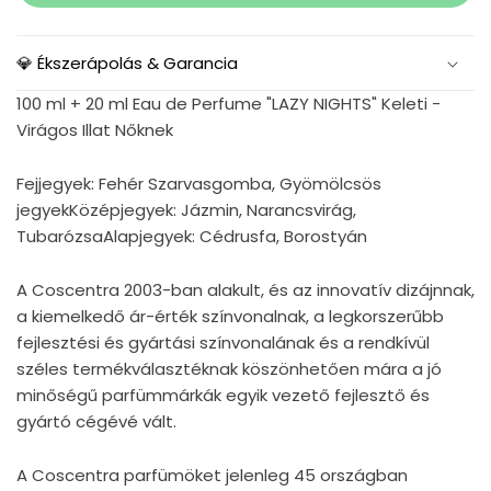
💎 Ékszerápolás & Garancia
100 ml + 20 ml Eau de Perfume "LAZY NIGHTS" Keleti -
Virágos Illat Nőknek
Fejjegyek: Fehér Szarvasgomba, Gyömölcsös
jegyekKözépjegyek: Jázmin, Narancsvirág,
TubarózsaAlapjegyek: Cédrusfa, Borostyán
A Coscentra 2003-ban alakult, és az innovatív dizájnnak,
a kiemelkedő ár-érték színvonalnak, a legkorszerűbb
fejlesztési és gyártási színvonalának és a rendkívül
széles termékválasztéknak köszönhetően mára a jó
minőségű parfümmárkák egyik vezető fejlesztő és
gyártó cégévé vált.
A Coscentra parfümöket jelenleg 45 országban