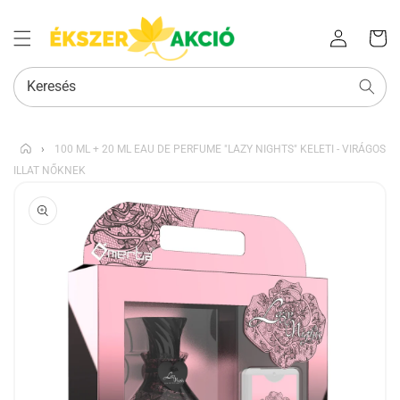
Az Ön
Bejelentkezés
kosara
Keresés
›
100 ML + 20 ML EAU DE PERFUME "LAZY NIGHTS" KELETI - VIRÁGOS
ILLAT NŐKNEK
KIHAGYÁS, ÉS
UGRÁS A
TERMÉKADATOKRA