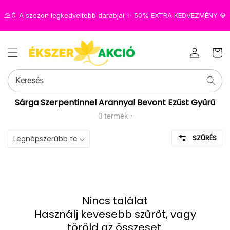
⛱️🍦 A szezon legkedveltebb darabjai ✨ 50% EXTRA KEDVEZMÉNY 💎
Az Ön
Bejelentkezés
kosara
Keresés
Kollekció:
Sárga Szerpentinnel Arannyal Bevont Ezüst Gyűrű
0 termék
·
SZŰRÉS
Nincs találat
Használj kevesebb szűrőt, vagy
töröld az összeset
.