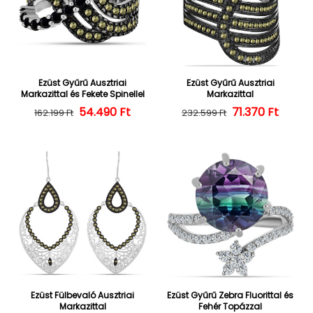
Ezüst Gyűrű Ausztriai
Ezüst Gyűrű Ausztriai
Markazittal és Fekete Spinellel
Markazittal
54.490 Ft
Normál ár
Kedvezményes ár
Normál ár
Kedvezményes
71.370 Ft
162.199 Ft
232.599 Ft
Ezüst Fülbevaló Ausztriai
Ezüst Gyűrű Zebra Fluorittal és
Markazittal
Fehér Topázzal