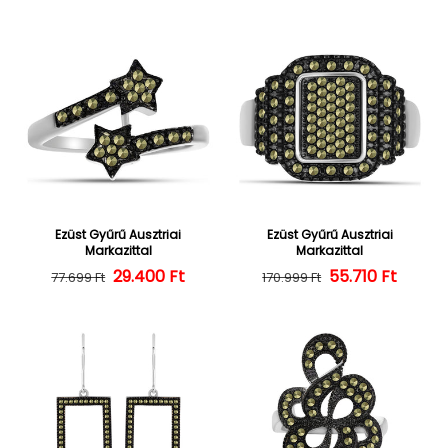
Ezüst Gyűrű Ausztriai
Ezüst Gyűrű Ausztriai
Markazittal
Markazittal
29.400 Ft
Normál ár
Kedvezményes ár
Normál ár
Kedvezményes
55.710 Ft
77.699 Ft
170.999 Ft