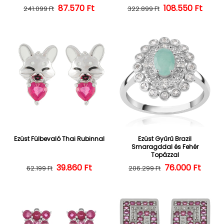
87.570 Ft
Normál ár
Kedvezményes ár
108.550 Ft
Normál ár
Kedvezményes
241.099 Ft
322.899 Ft
Ezüst Fülbevaló Thai Rubinnal
Ezüst Gyűrű Brazil
Smaragddal és Fehér
Topázzal
39.860 Ft
Normál ár
Kedvezményes ár
Normál ár
Kedvezményes
76.000 Ft
62.199 Ft
206.299 Ft