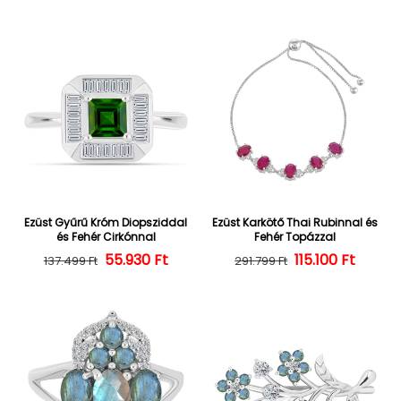
Ezüst Gyűrű Króm Diopsziddal
Ezüst Karkötő Thai Rubinnal és
és Fehér Cirkónnal
Fehér Topázzal
55.930 Ft
Normál ár
Kedvezményes ár
Normál ár
Kedvezményes
115.100 Ft
137.499 Ft
291.799 Ft