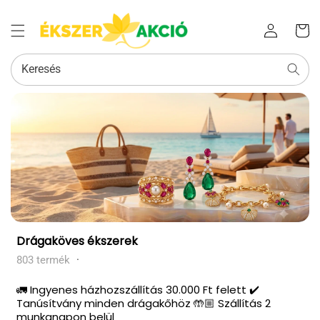
Az Ön
Bejelentkezés
kosara
Keresés
Kollekció:
Drágaköves ékszerek
803 termék
·
🚛 Ingyenes házhozszállítás 30.000 Ft felett ✔️
Tanúsítvány minden drágakőhöz 🤲🏼 Szállítás 2
munkanapon belül