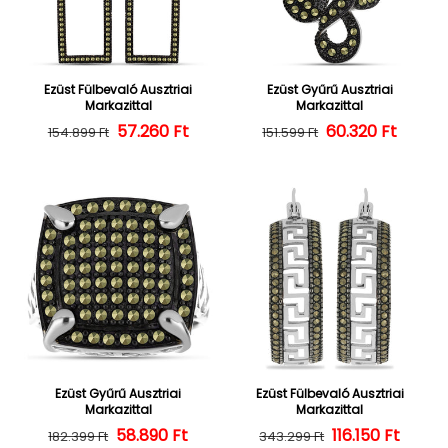
Ezüst Fülbevaló Ausztriai
Ezüst Gyűrű Ausztriai
Markazittal
Markazittal
57.260 Ft
Normál ár
Kedvezményes ár
60.320 Ft
Normál ár
Kedvezményes
154.899 Ft
151.599 Ft
Ezüst Gyűrű Ausztriai
Ezüst Fülbevaló Ausztriai
Markazittal
Markazittal
58.890 Ft
Normál ár
Kedvezményes ár
Normál ár
Kedvezményes
116.150 Ft
182.399 Ft
343.299 Ft