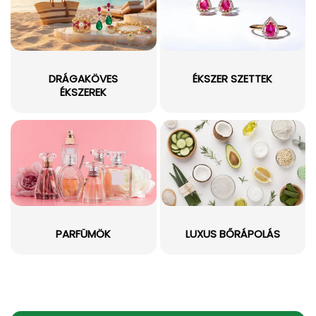
DRÁGAKÖVES
ÉKSZER SZETTEK
ÉKSZEREK
PARFÜMÖK
LUXUS BŐRÁPOLÁS