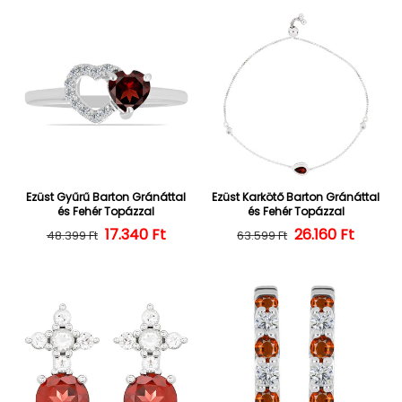
Ezüst Gyűrű Barton Gránáttal
Ezüst Karkötő Barton Gránáttal
és Fehér Topázzal
és Fehér Topázzal
17.340 Ft
Normál ár
Kedvezményes ár
26.160 Ft
Normál ár
Kedvezményes
48.399 Ft
63.599 Ft