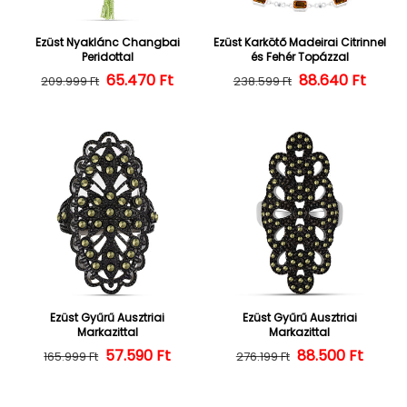
Ezüst Nyaklánc Changbai
Ezüst Karkötő Madeirai Citrinnel
Peridottal
és Fehér Topázzal
65.470 Ft
Normál ár
Kedvezményes ár
88.640 Ft
Normál ár
Kedvezményes
209.999 Ft
238.599 Ft
Ezüst Gyűrű Ausztriai
Ezüst Gyűrű Ausztriai
Markazittal
Markazittal
57.590 Ft
Normál ár
Kedvezményes ár
88.500 Ft
Normál ár
Kedvezményes
165.999 Ft
276.199 Ft