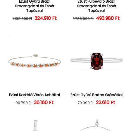
Ezüst Gyűrű Brazil
Ezüst Fülbevaló Brazil
Smaragddal és Fehér
Smaragddal és Fehér
Topázzal
Topázzal
Normál ár
Kedvezményes ár
324.910 Ft
493.980 Ft
Normál ár
Kedvezményes
1.132.399 Ft
1.735.999 Ft
Ezüst Karkötő Vörös Acháttal
Ezüst Gyűrű Barton Gránáttal
36.160 Ft
Normál ár
Kedvezményes ár
22.610 Ft
Normál ár
Kedvezményes
90.799 Ft
70.399 Ft