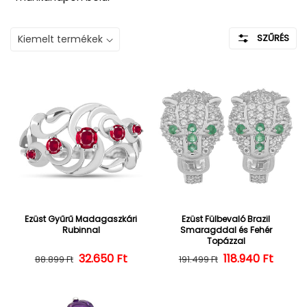
SZŰRÉS
Ezüst Gyűrű Madagaszkári
Ezüst Fülbevaló Brazil
Rubinnal
Smaragddal és Fehér
Topázzal
32.650 Ft
Normál ár
Kedvezményes ár
118.940 Ft
Normál ár
Kedvezményes
88.899 Ft
191.499 Ft