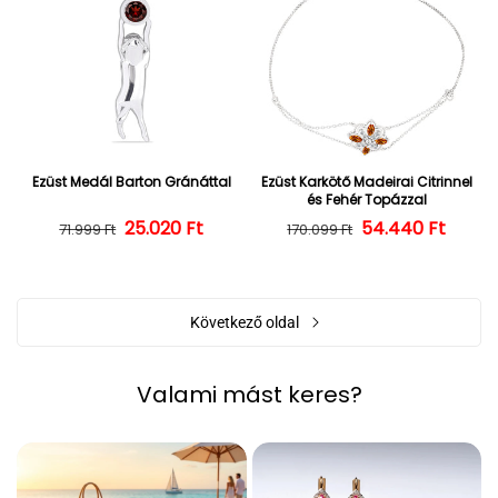
Ezüst Medál Barton Gránáttal
Ezüst Karkötő Madeirai Citrinnel
és Fehér Topázzal
25.020 Ft
Normál ár
Kedvezményes ár
54.440 Ft
Normál ár
Kedvezményes
71.999 Ft
170.099 Ft
Következő oldal
Valami mást keres?