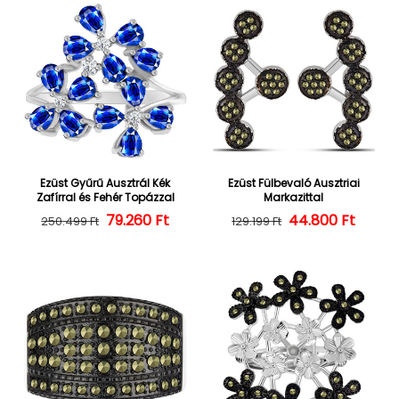
Ezüst Gyűrű Ausztrál Kék
Ezüst Fülbevaló Ausztriai
Zafírral és Fehér Topázzal
Markazittal
Normál ár
Kedvezményes ár
79.260 Ft
44.800 Ft
Normál ár
Kedvezményes
250.499 Ft
129.199 Ft