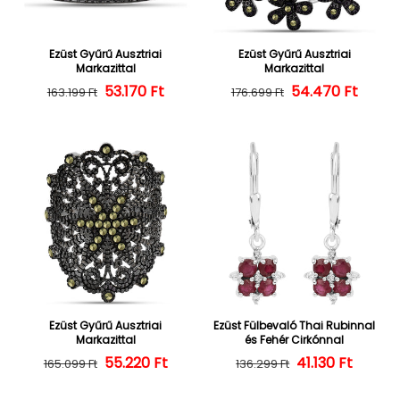
Ezüst Gyűrű Ausztriai
Ezüst Gyűrű Ausztriai
Markazittal
Markazittal
53.170 Ft
Normál ár
Kedvezményes ár
54.470 Ft
Normál ár
Kedvezményes
163.199 Ft
176.699 Ft
Ezüst Gyűrű Ausztriai
Ezüst Fülbevaló Thai Rubinnal
Markazittal
és Fehér Cirkónnal
55.220 Ft
Normál ár
Kedvezményes ár
Normál ár
Kedvezményes
41.130 Ft
165.099 Ft
136.299 Ft