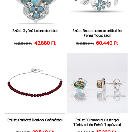
Ezüst Gyűrű Labradorittal
Ezüst Bross Labradorittal és
Fehér Topázzal
42.880 Ft
Normál ár
Kedvezményes ár
60.440 Ft
Normál ár
Kedvezményes
122.099 Ft
153.999 Ft
Ezüst Karkötő Barton Gránáttal
Ezüst Fülbevaló Osztriga
Türkizzel és Fehér Topázzal