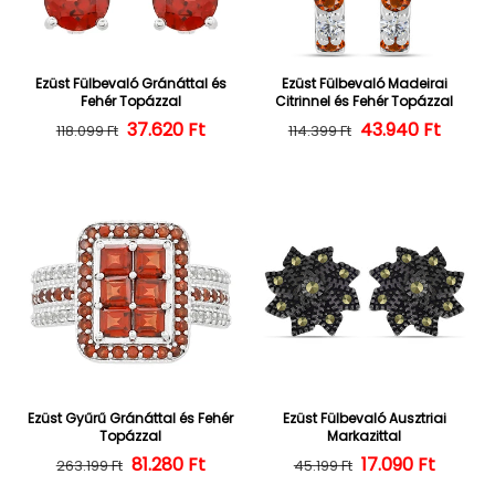
Ezüst Fülbevaló Gránáttal és
Ezüst Fülbevaló Madeirai
Fehér Topázzal
Citrinnel és Fehér Topázzal
37.620 Ft
Normál ár
Kedvezményes ár
43.940 Ft
Normál ár
Kedvezményes
118.099 Ft
114.399 Ft
Ezüst Gyűrű Gránáttal és Fehér
Ezüst Fülbevaló Ausztriai
Topázzal
Markazittal
Normál ár
Kedvezményes ár
81.280 Ft
17.090 Ft
Normál ár
Kedvezményes
263.199 Ft
45.199 Ft