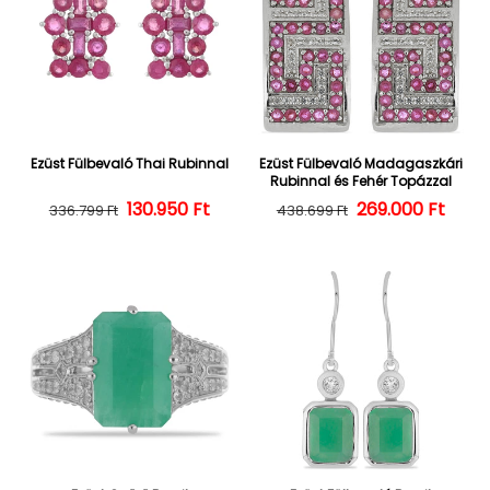
Ezüst Fülbevaló Thai Rubinnal
Ezüst Fülbevaló Madagaszkári
Rubinnal és Fehér Topázzal
130.950 Ft
Normál ár
Kedvezményes ár
269.000 Ft
Normál ár
Kedvezményes
336.799 Ft
438.699 Ft