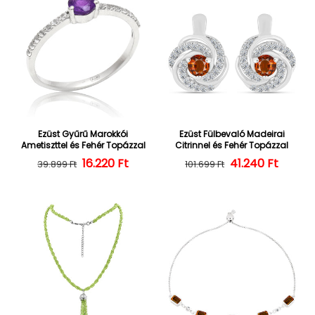
Ezüst Gyűrű Marokkói
Ezüst Fülbevaló Madeirai
Ametiszttel és Fehér Topázzal
Citrinnel és Fehér Topázzal
16.220 Ft
Normál ár
Kedvezményes ár
41.240 Ft
Normál ár
Kedvezményes
39.899 Ft
101.699 Ft