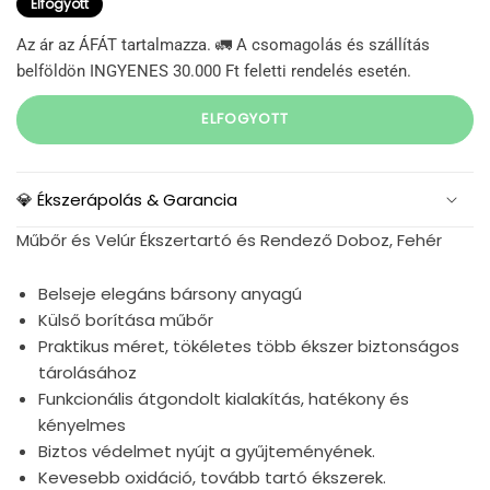
Elfogyott
Az ár az ÁFÁT tartalmazza. 🚛 A csomagolás és szállítás
belföldön INGYENES 30.000 Ft feletti rendelés esetén.
ELFOGYOTT
💎 Ékszerápolás & Garancia
Műbőr és Velúr Ékszertartó és Rendező Doboz, Fehér
Belseje elegáns bársony anyagú
Külső borítása műbőr
Praktikus méret, tökéletes több ékszer biztonságos
tárolásához
Funkcionális átgondolt kialakítás, hatékony és
kényelmes
Biztos védelmet nyújt a gyűjteményének.
Kevesebb oxidáció, tovább tartó
ékszerek.