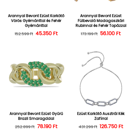
Arannyal Bevont Ezüst Karkötő
Arannyal Bevont Ezüst
Vörös Gyémánttal és Fehér
Fülbevaló Madagaszkári
Gyémánttal
Rubinnal és Fehér Topázzal
45.350 Ft
Normál ár
Kedvezményes ár
56.100 Ft
Normál ár
Kedvezményes
152.599 Ft
173.199 Ft
Arannyal Bevont Ezüst Gyűrű
Ezüst Karkötő Ausztrál Kék
Brazil Smaragddal
Zafírral
Normál ár
Kedvezményes ár
78.190 Ft
126.750 Ft
Normál ár
Kedvezményes
252.899 Ft
431.299 Ft