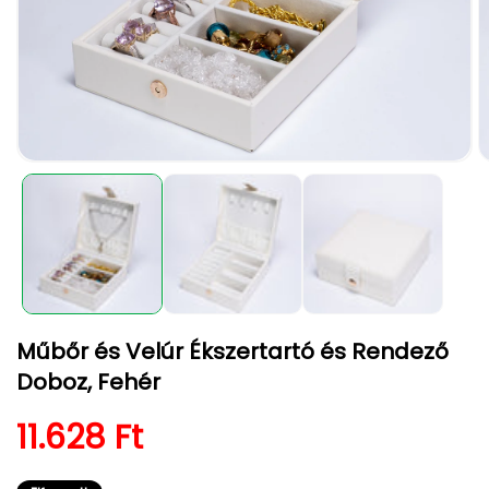
1.
2.
médiafájl
m
megnyitása
m
a
a
modális
m
párbeszédpanelen
p
Műbőr és Velúr Ékszertartó és Rendező
Doboz, Fehér
Normál ár
11.628 Ft