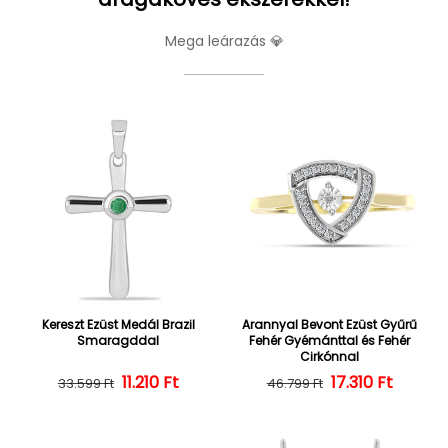
Mega leárazás 💎
Kereszt Ezüst Medál Brazil
Arannyal Bevont Ezüst Gyűrű
Smaragddal
Fehér Gyémánttal és Fehér
Cirkónnal
Normál ár
Kedvezményes ár
11.210 Ft
Normál ár
Kedvezményes
17.310 Ft
33.599 Ft
46.799 Ft