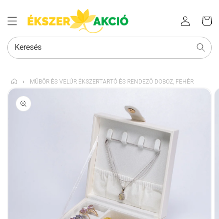
Az Ön
Bejelentkezés
kosara
Keresés
›
MŰBŐR ÉS VELÚR ÉKSZERTARTÓ ÉS RENDEZŐ DOBOZ, FEHÉR
KIHAGYÁS, ÉS
UGRÁS A
TERMÉKADATOKRA