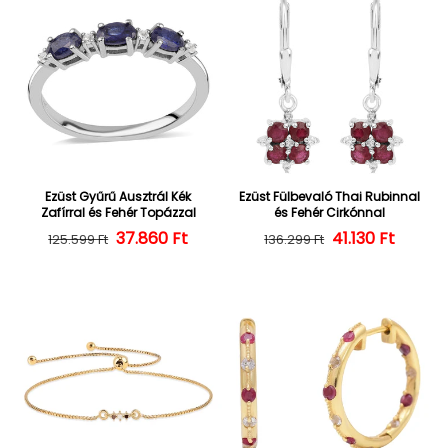
Ezüst Gyűrű Ausztrál Kék
Ezüst Fülbevaló Thai Rubinnal
Zafírral és Fehér Topázzal
és Fehér Cirkónnal
37.860 Ft
Normál ár
Kedvezményes ár
Normál ár
Kedvezményes
41.130 Ft
125.599 Ft
136.299 Ft