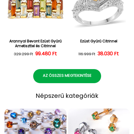
Arannyal Bevont Ezüst Gyűrű
Ezüst Gyűrű Citrinnel
Ametiszttel és Citrinnel
Normál ár
Kedvezményes ár
99.480 Ft
38.030 Ft
Normál ár
Kedvezményes
329.299 Ft
116.999 Ft
AZ ÖSSZES MEGTEKINTÉSE
Népszerű kategóriák