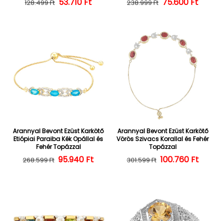
Normál ár
Kedvezményes ár
53.710 Ft
Normál ár
Kedvezményes
75.600 Ft
128.499 Ft
238.999 Ft
Arannyal Bevont Ezüst Karkötő
Arannyal Bevont Ezüst Karkötő
Etiópiai Paraiba Kék Opállal és
Vörös Szivacs Korallal és Fehér
Fehér Topázzal
Topázzal
Normál ár
Kedvezményes ár
95.940 Ft
100.760 Ft
Normál ár
Kedvezményes
268.599 Ft
301.599 Ft