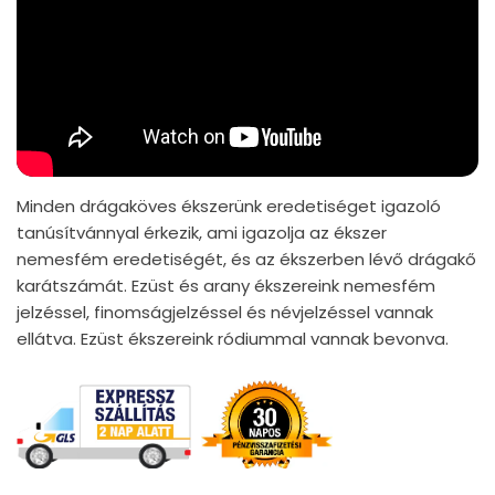
Minden drágaköves ékszerünk eredetiséget igazoló
tanúsítvánnyal érkezik, ami igazolja az ékszer
nemesfém eredetiségét, és az ékszerben lévő drágakő
karátszámát. Ezüst és arany ékszereink nemesfém
jelzéssel, finomságjelzéssel és névjelzéssel vannak
ellátva. Ezüst ékszereink ródiummal vannak bevonva.