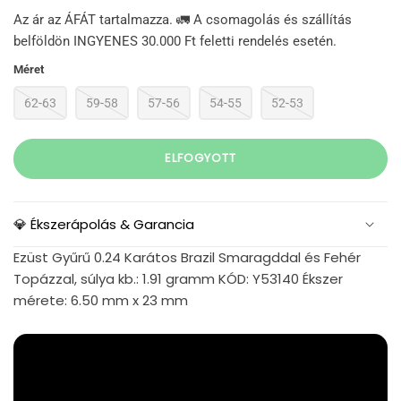
Az ár az ÁFÁT tartalmazza. 🚛 A csomagolás és szállítás
belföldön INGYENES 30.000 Ft feletti rendelés esetén.
Méret
62-63
59-58
57-56
54-55
52-53
ELFOGYOTT
💎 Ékszerápolás & Garancia
Ezüst Gyűrű 0.24 Karátos Brazil Smaragddal és Fehér
Topázzal, súlya kb.: 1.91 gramm KÓD: Y53140 Ékszer
mérete: 6.50 mm x 23 mm