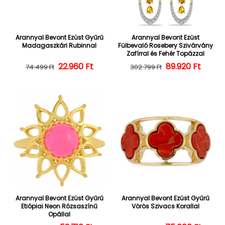
Arannyal Bevont Ezüst Gyűrű
Arannyal Bevont Ezüst
Madagaszkári Rubinnal
Fülbevaló Rosebery Szivárvány
Zafírral és Fehér Topázzal
22.960 Ft
Normál ár
Kedvezményes ár
Normál ár
Kedvezményes
89.920 Ft
74.499 Ft
302.799 Ft
Arannyal Bevont Ezüst Gyűrű
Arannyal Bevont Ezüst Gyűrű
Etiópiai Neon Rózsaszínű
Vörös Szivacs Korallal
Opállal