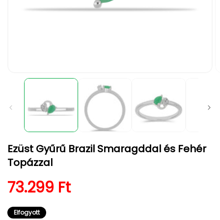
1.
2.
médiafájl
m
megnyitása
m
a
a
modális
m
párbeszédpanelen
p
Ezüst Gyűrű Brazil Smaragddal és Fehér
Topázzal
Normál ár
73.299 Ft
Elfogyott