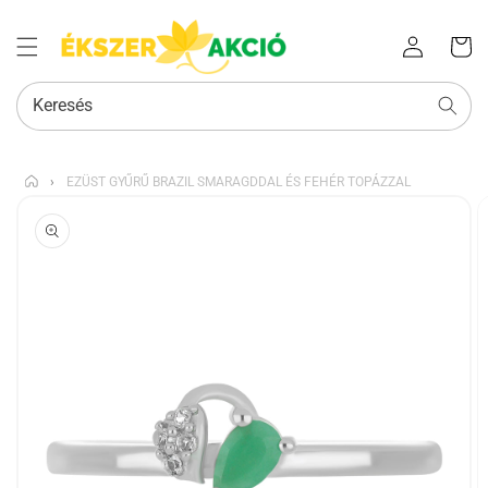
Az Ön
Bejelentkezés
kosara
Keresés
›
EZÜST GYŰRŰ BRAZIL SMARAGDDAL ÉS FEHÉR TOPÁZZAL
KIHAGYÁS, ÉS
UGRÁS A
TERMÉKADATOKRA