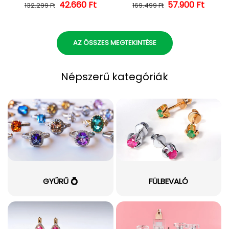
42.660 Ft
Normál ár
Kedvezményes ár
57.900 Ft
Normál ár
Kedvezményes
132.299 Ft
169.499 Ft
AZ ÖSSZES MEGTEKINTÉSE
Népszerű kategóriák
GYŰRŰ 💍
FÜLBEVALÓ