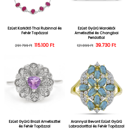
Ezüst Karkötő Thai Rubinnal és
Ezüst Gyűrű Marokkói
Fehér Topázzal
Ametiszttel és Changbai
Peridottal
Normál ár
Kedvezményes ár
115.100 Ft
39.730 Ft
Normál ár
Kedvezményes
291.799 Ft
121.899 Ft
Ezüst Gyűrű Brazil Ametiszttel
Arannyal Bevont Ezüst Gyűrű
és Fehér Topázzal
Labradorittal és Fehér Topázzal