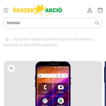
Az Ön
Bejelentkezés
kosara
Keresés
›
BLAUPUNKT GUARDIAN KÁRTYAFÜGGETLEN ERGONÓMIKUS
OKOSTELEFON SEGÉLYHÍVÓ FUNKCIÓVAL
KIHAGYÁS, ÉS
UGRÁS A
TERMÉKADATOKRA