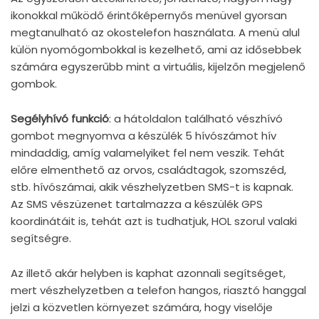
ikonokkal működő érintőképernyős menüvel gyorsan
megtanulható az okostelefon használata. A menü alul
külön nyomógombokkal is kezelhető, ami az idősebbek
számára egyszerűbb mint a virtuális, kijelzőn megjelenő
gombok.
Segélyhívó funkció
: a hátoldalon található vészhívó
gombot megnyomva a készülék 5 hívószámot hív
mindaddig, amíg valamelyiket fel nem veszik. Tehát
előre elmenthető az orvos, családtagok, szomszéd,
stb. hívószámai, akik vészhelyzetben SMS-t is kapnak.
Az SMS vészüzenet tartalmazza a készülék GPS
koordinátáit is, tehát azt is tudhatjuk, HOL szorul valaki
segítségre.
Az illető akár helyben is kaphat azonnali segítséget,
mert vészhelyzetben a telefon hangos, riasztó hanggal
jelzi a közvetlen környezet számára, hogy viselője