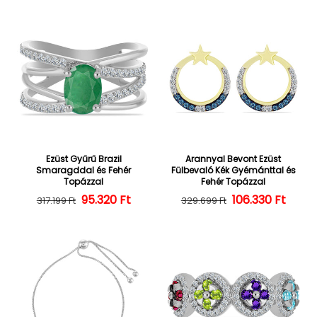
Ezüst Gyűrű Brazil
Arannyal Bevont Ezüst
Smaragddal és Fehér
Fülbevaló Kék Gyémánttal és
Topázzal
Fehér Topázzal
95.320 Ft
Normál ár
Kedvezményes ár
106.330 Ft
Normál ár
Kedvezményes
317.199 Ft
329.699 Ft