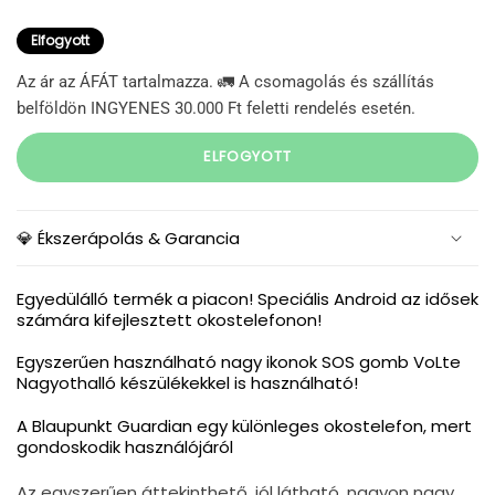
Elfogyott
Az ár az ÁFÁT tartalmazza. 🚛 A csomagolás és szállítás
belföldön INGYENES 30.000 Ft feletti rendelés esetén.
ELFOGYOTT
💎 Ékszerápolás & Garancia
Egyedülálló termék a piacon! Speciális Android az idősek
számára kifejlesztett okostelefonon!
Egyszerűen használható nagy ikonok SOS gomb VoLte
Nagyothalló készülékekkel is használható!
A Blaupunkt Guardian egy különleges okostelefon, mert
gondoskodik használójáról
Az egyszerűen áttekinthető, jól látható, nagyon nagy