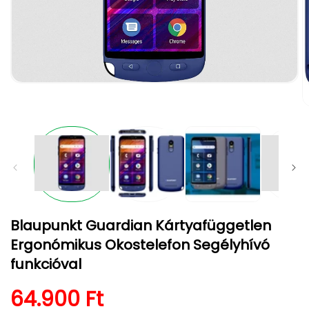
1.
médiafájl
megnyitása
2.
a
m
modális
m
párbeszédpanelen
a
m
p
Blaupunkt Guardian Kártyafüggetlen
Ergonómikus Okostelefon Segélyhívó
funkcióval
Normál ár
64.900 Ft