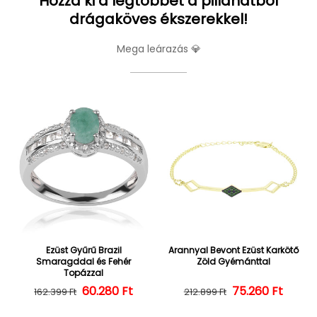
Hozza ki a legtöbbet a pillanatból
drágaköves ékszerekkel!
Mega leárazás 💎
Ezüst Gyűrű Brazil
Arannyal Bevont Ezüst Karkötő
Smaragddal és Fehér
Zöld Gyémánttal
Topázzal
60.280 Ft
Normál ár
Kedvezményes ár
75.260 Ft
Normál ár
Kedvezményes
162.399 Ft
212.899 Ft