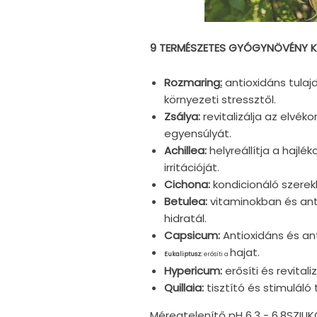
9 TERMÉSZETES GYÓGYNÖVÉNY K
Rozmaring
:
antioxidáns tulaj
környezeti stressztől.
Zsálya:
revitalizálja az elvéko
egyensúlyát.
Achillea:
helyreállítja a hajlé
irritációját.
Cichona:
kondicionáló szerekk
Betulea:
vitaminokban és ant
hidratál.
Capsicum:
Antioxidáns és ant
hajat.
Eukaliptusz:
erősíti a
Hypericum:
erősíti és revitaliz
Quillaia:
tisztító és stimuláló 
Méregtelenítő pH 6,3 - 6,8SZILI