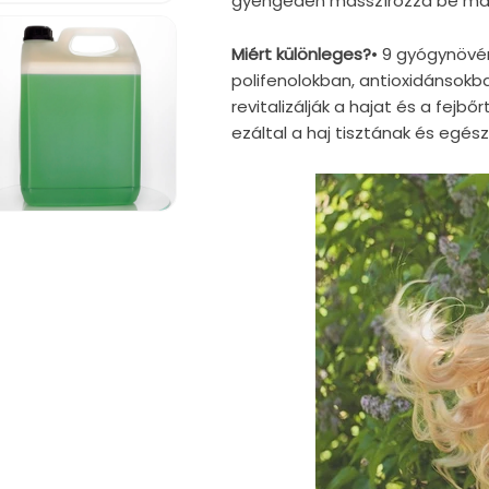
gyengéden masszírozza be majd
Miért különleges?
• 9 gyógynövé
polifenolokban, antioxidánsok
revitalizálják a hajat és a fejbő
ezáltal a haj tisztának és egés
iafájl
gnyitása
dális
rbeszédpanelen