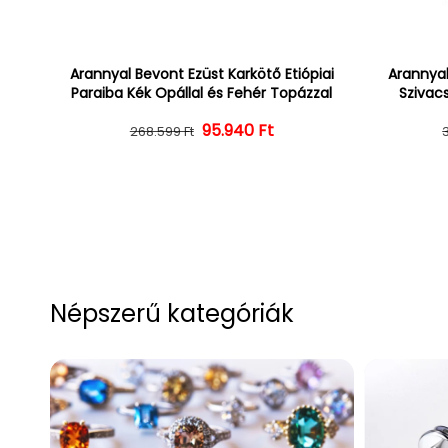
Arannyal Bevont Ezüst Karkötő Etiópiai
Arannyal
Paraiba Kék Opállal és Fehér Topázzal
Szivacs
Normál ár
Kedvezményes ár
95.940 Ft
268.599 Ft
Népszerű kategóriák