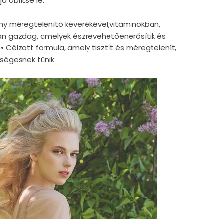
 öblítse le.
ny méregtelenítő keverékével,vitaminokban,
ban gazdag, amelyek észrevehetőenerősítik és
rt• Célzott formula, amely tisztít és méregtelenít,
zségesnek tűnik