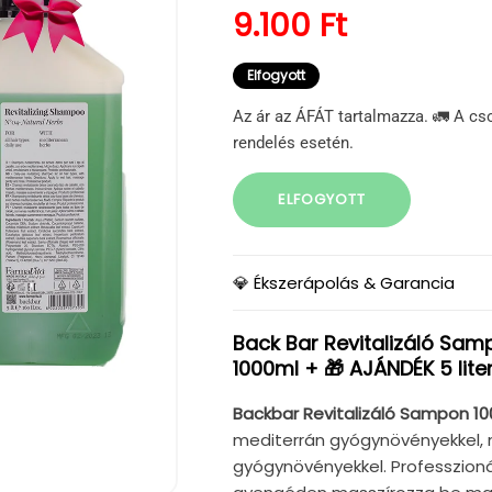
Normál ár
9.100 Ft
Elfogyott
Az ár az ÁFÁT tartalmazza. 🚛 A cs
rendelés esetén.
ELFOGYOTT
💎 Ékszerápolás & Garancia
Back Bar Revitalizáló Sa
1000ml + 🎁 AJÁNDÉK 5 lite
Backbar Revitalizáló Sampon 10
mediterrán gyógynövényekkel, 
gyógynövényekkel. Professzioná