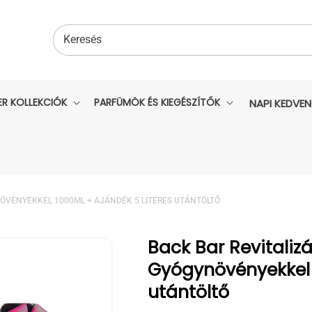
Keresés
ER KOLLEKCIÓK
PARFÜMÖK ÉS KIEGÉSZÍTŐK
NAPI KEDVE
NÖVÉNYEKKEL 1000ML + AJÁNDÉK 5 LITERES UTÁNTÖLTŐ
Back Bar Revitali
Gyógynövényekkel 
utántöltő