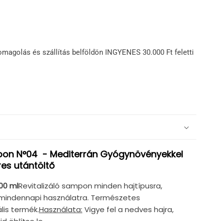
omagolás és szállítás belföldön INGYENES 30.000 Ft feletti
mpon N°04 - Mediterrán Gyógynövényekkel
res utántöltő
00 ml
Revitalizáló sampon minden hajtípusra,
mindennapi használatra. Természetes
lis termék.
Használata:
Vigye fel a nedves hajra,