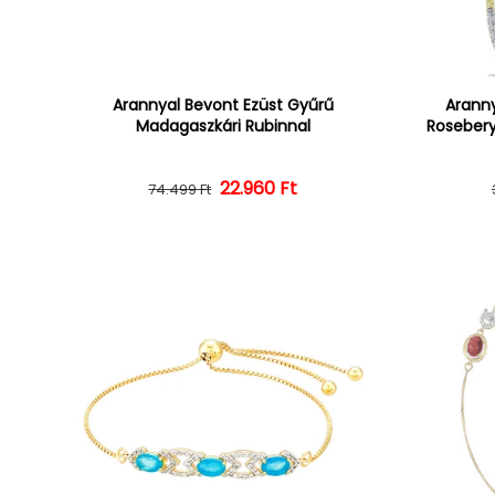
Arannyal Bevont Ezüst Gyűrű
Aranny
Madagaszkári Rubinnal
Rosebery
22.960 Ft
Normál ár
Kedvezményes ár
74.499 Ft