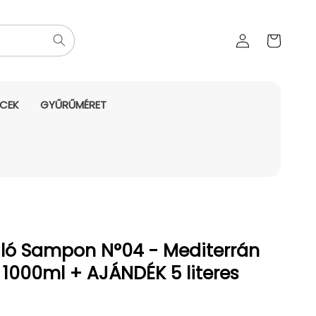
Az Ön
Bejelentkezés
kosara
NCEK
GYŰRŰMÉRET
záló Sampon N°04 - Mediterrán
1000ml + AJÁNDÉK 5 literes