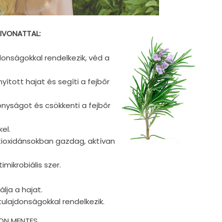
IVONATTAL:
donságokkal rendelkezik, véd a
nyított hajat és segíti a fejbőr
konyságot és csökkenti a fejbőr
el.
ioxidánsokban gazdag, aktívan
imikrobiális szer.
álja a hajat.
tulajdonságokkal rendelkezik.
KON MENTES