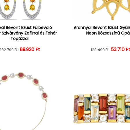
al Bevont Ezüst Fülbevaló
Arannyal Bevont Ezüst Gyűrű
 Szivárvány Zafírral és Fehér
Neon Rózsaszínű Opál
Topázzal
Normál ár
Kedvezményes ár
89.920 Ft
Normál 
Kedvezm
53.710 F
302.799 Ft
128.499 Ft