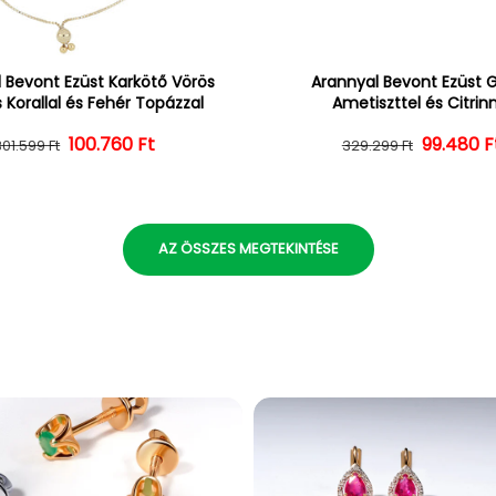
 Bevont Ezüst Karkötő Vörös
Arannyal Bevont Ezüst 
 Korallal és Fehér Topázzal
Ametiszttel és Citrin
100.760 Ft
Normál ár
Kedvezményes ár
Normál 
Kedvezm
99.480 F
301.599 Ft
329.299 Ft
AZ ÖSSZES MEGTEKINTÉSE