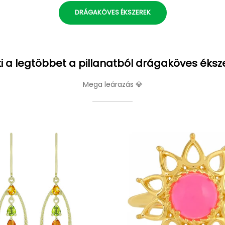
DRÁGAKÖVES ÉKSZEREK
i a legtöbbet a pillanatból drágaköves éksz
Mega leárazás 💎