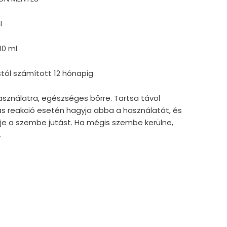
l
00 ml
tól számított 12 hónapig
használatra, egészséges bőrre. Tartsa távol
iás reakció esetén hagyja abba a használatát, és
lje a szembe jutást. Ha mégis szembe kerülne,
.