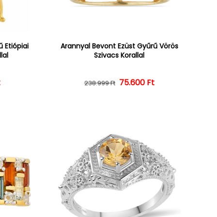
 Etiópiai
Arannyal Bevont Ezüst Gyűrű Vörös
lal
Szivacs Korallal
ár
ényes ár
t
Normál ár
Kedvezményes ár
75.600 Ft
238.999 Ft