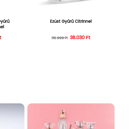
Gyűrű
Ezüst Gyűrű Citrinnel
nel
ár
ényes ár
t
38.030 Ft
Normál ár
Kedvezményes ár
116.999 Ft