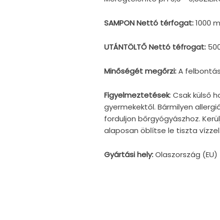
SAMPON Nettó térfogat:
1000 m
UTÁNTÖLTŐ Nettó téfrogat:
50
Minőségét megőrzi:
A felbontás
Figyelmeztetések
: Csak külső 
gyermekektől. Bármilyen allerg
forduljon bőrgyógyászhoz. Kerü
alaposan öblítse le tiszta vízzel
Gyártási hely:
Olaszország (EU)