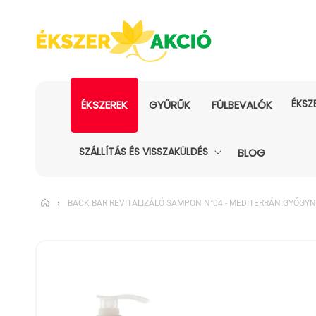
ÉKSZ
ÉKSZEREK
GYŰRŰK
FÜLBEVALÓK
SZÁLLÍTÁS ÉS VISSZAKÜLDÉS
BLOG
›
BACK BAR REVITALIZÁLÓ SAMPON N°04 - MEDITERRÁN GYÓGY
KIHAGYÁS, ÉS
UGRÁS A
TERMÉKADATOKRA